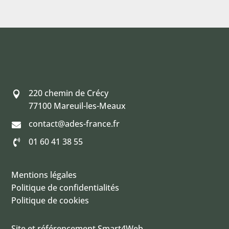
220 chemin de Crécy

77100 Mareuil-les-Meaux
contact@ades-france.fr

01 60 41 38 55

Mentions légales